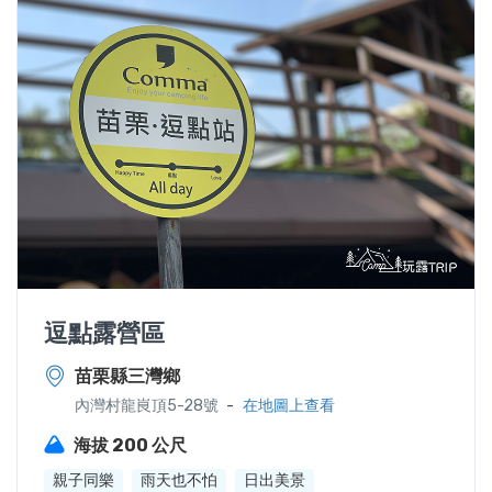
逗點露營區
苗栗縣三灣鄉
-
內灣村龍峎頂5-28號
在地圖上查看
海拔 200 公尺
親子同樂
雨天也不怕
日出美景