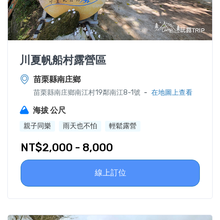
川夏帆船村露營區
苗栗縣南庄鄉
-
苗栗縣南庄鄉南江村19鄰南江8-1號
在地圖上查看
海拔 公尺
親子同樂
雨天也不怕
輕鬆露營
NT$2,000 - 8,000
線上訂位