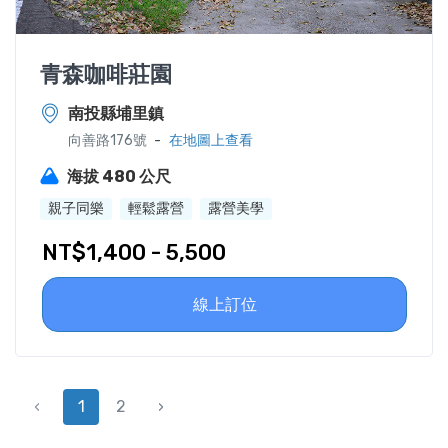
青森咖啡莊園
南投縣埔里鎮
-
向善路176號
在地圖上查看
海拔 480 公尺
親子同樂
輕鬆露營
露營美學
NT$1,400 - 5,500
線上訂位
‹
1
2
›