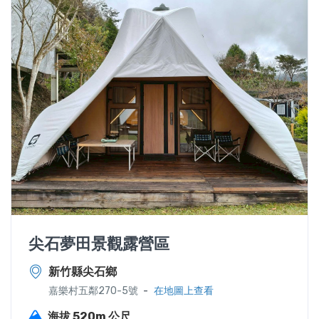
尖石夢田景觀露營區
新竹縣尖石鄉
-
嘉樂村五鄰270-5號
在地圖上查看
海拔 520m 公尺