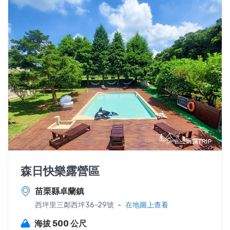
森日快樂露營區
苗栗縣卓蘭鎮
-
西坪里三鄰西坪36-29號
在地圖上查看
海拔 500 公尺