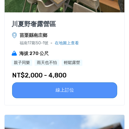
川夏野奢露營區
苗栗縣南庄鄉
-
福南17鄰50-1號
在地圖上查看
海拔 270 公尺
親子同樂
雨天也不怕
輕鬆露營
NT$2,000 - 4,800
線上訂位