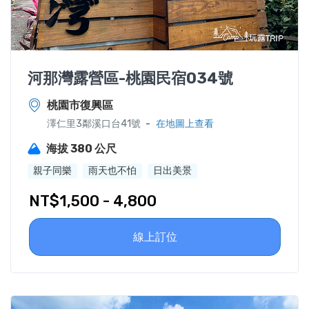
河那灣露營區-桃園民宿034號
桃園市復興區
-
澤仁里3鄰溪口台41號
在地圖上查看
海拔 380 公尺
親子同樂
雨天也不怕
日出美景
NT$1,500 - 4,800
線上訂位