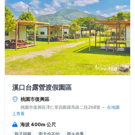
溪口台露營渡假園區
桃園市復興區
-
桃園市復興區澤仁里四鄰羅馬路二段268號
在地圖
上查看
海拔 400m 公尺
親子同樂
雨天也不怕
螢火蟲季