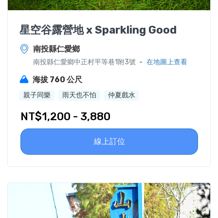
星空谷露營地 x Sparkling Good
南投縣仁愛鄉
-
南投縣仁愛鄉中正村平等巷1附3號
在地圖上查看
海拔 760 公尺
親子同樂
雨天也不怕
仲夏戲水
NT$1,200 - 3,880
線上訂位