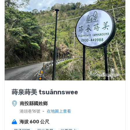
蒔泉蒔美 tsuânnswee
南投縣國姓鄉
-
港頭巷16號
在地圖上查看
海拔 600 公尺