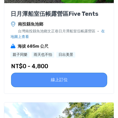
日月潭船室伍帳露營區Five Tents
南投縣魚池鄉
-
台灣南投縣魚池鄉文正巷日月潭船室伍帳露營區
在
地圖上查看
海拔 685m 公尺
親子同樂
雨天也不怕
日出美景
NT$0 - 4,800
線上訂位