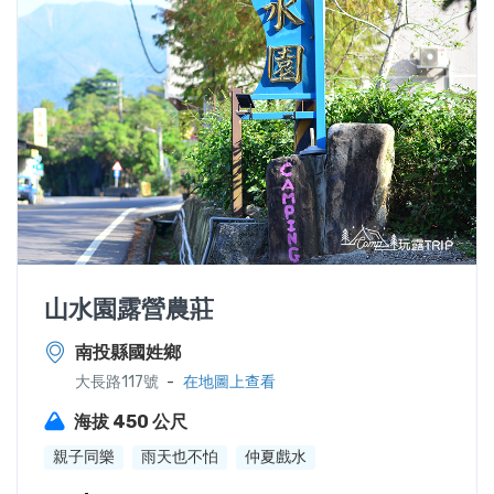
山水園露營農莊
南投縣國姓鄉
-
大長路117號
在地圖上查看
海拔 450 公尺
親子同樂
雨天也不怕
仲夏戲水