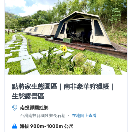
點將家生態園區｜南非豪華狩獵帳｜
生態露營區
南投縣國姓鄉
-
台灣南投縣國姓鄉長石巷
在地圖上查看
海拔 900m-1000m 公尺