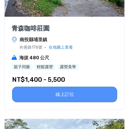
青森咖啡莊園
南投縣埔里鎮
-
向善路176號
在地圖上查看
海拔 480 公尺
親子同樂
輕鬆露營
露營美學
NT$1,400 - 5,500
線上訂位